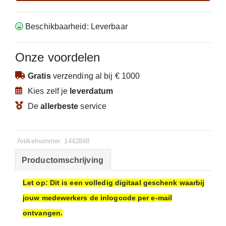
Beschikbaarheid: Leverbaar
Onze voordelen
Gratis
verzending
al bij € 1000
Kies zelf je
leverdatum
De
allerbeste
service
Artikelnummer: 1442848
Productomschrijving
Let op: Dit is een volledig digitaal geschenk waarbij
jouw medewerkers de inlogcode per e-mail
ontvangen.